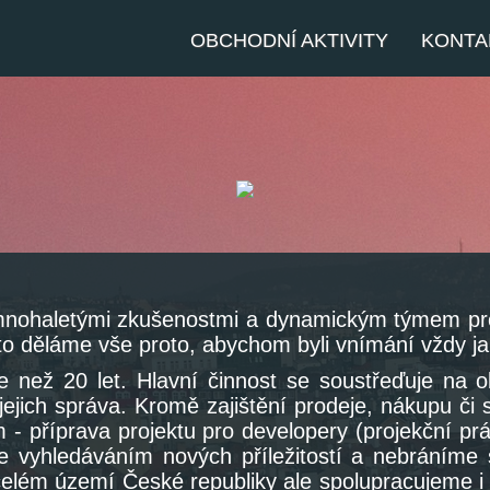
OBCHODNÍ AKTIVITY
KONTA
 mnohaletými zkušenostmi a dynamickým týmem prof
oto děláme vše proto, abychom byli vnímání vždy ja
e než 20 let. Hlavní činnost se soustřeďuje na 
é jejich správa. Kromě zajištění prodeje, nákupu č
- příprava projektu pro developery (projekční prá
 vyhledáváním nových příležitostí a nebráníme 
elém území České republiky ale spolupracujeme i 