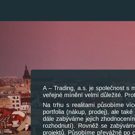
Previous
A – Trading, a.s. je společnost s
veřejné mínění velmi důležité. Pr
Na trhu s realitami působíme víc
portfolia (nákup, prodej), ale tak
dále zabýváme jejich zhodnocením 
rozhodnutí). Rovněž se zabýváme
projektů. Působíme převážně po c