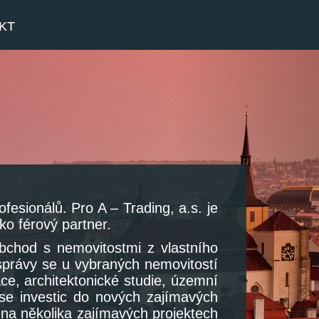
Next
KT
esionálů. Pro A – Trading, a.s. je
ko férový partner.
obchod s nemovitostmi z vlastního
i správy se u vybraných nemovitostí
ce, architektonické studie, územní
se investic do nových zajímavých
na několika zajímavých projektech